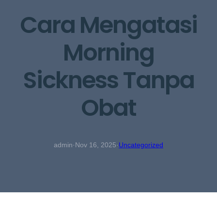
Cara Mengatasi
Morning
Sickness Tanpa
Obat
admin
·
Nov 16, 2025
·
Uncategorized