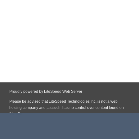
Proudly powered by LiteSpeed Web Server
Please be advised that LiteSpeed Technologies Inc. is not a web
hosting company and, as such, has no control over content found on
this site.
Skip
to
content