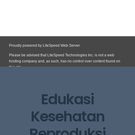
Proudly powered by LiteSpeed Web Server
Please be advised that LiteSpeed Technologies Inc. is not a web
hosting company and, as such, has no control over content found on
this site.
Skip
to
content
Edukasi
Kesehatan
Reproduksi