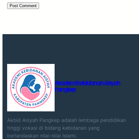
Akademi Kebidanan Aisyah
Pangkep
Akbid Aisyah Pangkep adalah lembaga pendidikan
tinggi vokasi di bidang kebidanan yang
berlandaskan nilai-nilai Islami.