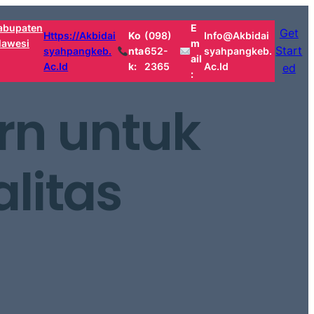
abupaten
E
Get
Https://akbidai
Ko
(098)
Info@akbidai
lawesi
M
Start
Syahpangkeb.
Nta
652-
Syahpangkeb.
Ail
Ac.id
K:
2365
Ac.id
ed
:
n untuk
litas