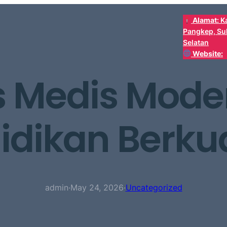
Alamat:
K
Pangkep, Su
Selatan
Website:
 Medis Moder
idikan Berkua
admin
·
May 24, 2026
·
Uncategorized