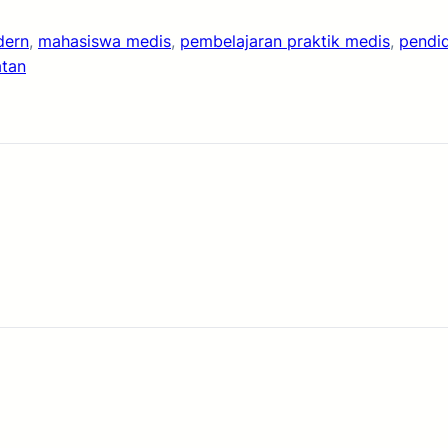
dern
, 
mahasiswa medis
, 
pembelajaran praktik medis
, 
pendi
atan