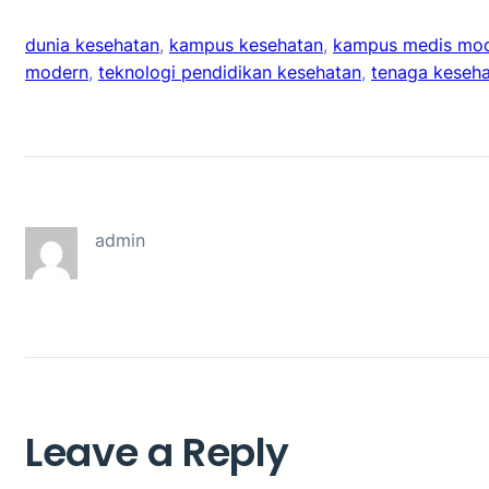
dunia kesehatan
, 
kampus kesehatan
, 
kampus medis mo
modern
, 
teknologi pendidikan kesehatan
, 
tenaga keseh
admin
Leave a Reply