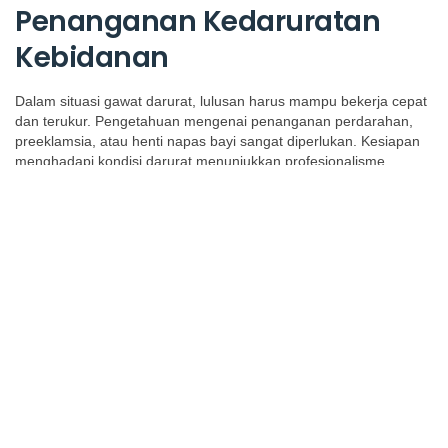
Penanganan Kedaruratan
Kebidanan
Dalam situasi gawat darurat, lulusan harus mampu bekerja cepat
dan terukur. Pengetahuan mengenai penanganan perdarahan,
preeklamsia, atau henti napas bayi sangat diperlukan. Kesiapan
menghadapi kondisi darurat menunjukkan profesionalisme
seorang bidan.
Keterampilan
Pendukung untuk
Meningkatkan Kualitas
Layanan
Selain kompetensi klinis, lulusan kebidanan perlu memiliki