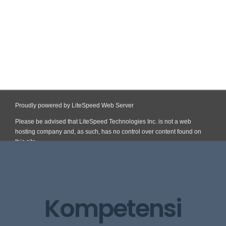
Proudly powered by LiteSpeed Web Server
Please be advised that LiteSpeed Technologies Inc. is not a web
hosting company and, as such, has no control over content found on
this site.
Skip
to
content
Kompetensi