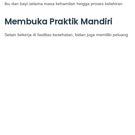
ibu dan bayi selama masa kehamilan hingga proses kelahiran.
Membuka Praktik Mandiri
Selain bekerja di fasilitas kesehatan, bidan juga memiliki peluang
untuk membuka praktik mandiri. Praktik ini biasanya memberikan
layanan konsultasi kesehatan, pemeriksaan kehamilan, serta
pelayanan persalinan sesuai dengan ketentuan yang berlaku.
Praktik mandiri memungkinkan bidan untuk memberikan
pelayanan kesehatan secara langsung kepada masyarakat di
lingkungan sekitar mereka.
Tantangan Profesi di
Bidang Kebidanan
Meskipun memiliki peluang karier yang luas, profesi bidan juga
menghadapi berbagai tantangan. Tanggung jawab yang besar
terhadap keselamatan ibu dan bayi membuat profesi ini