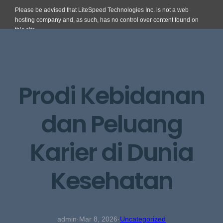
Please be advised that LiteSpeed Technologies Inc. is not a web
hosting company and, as such, has no control over content found on
this site.
Skip
to
content
Prodi Kebidanan
dan Peluang
Karier di Dunia
Kesehatan
admin
·
Mar 8, 2026
·
Uncategorized