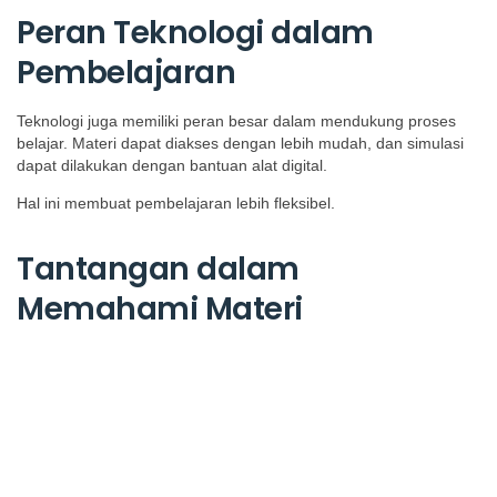
Peran Teknologi dalam
Pembelajaran
Teknologi juga memiliki peran besar dalam mendukung proses
belajar. Materi dapat diakses dengan lebih mudah, dan simulasi
dapat dilakukan dengan bantuan alat digital.
Hal ini membuat pembelajaran lebih fleksibel.
Tantangan dalam
Memahami Materi
Tidak semua mahasiswa langsung mampu mengikuti ritme
pembelajaran yang ada. Materi yang kompleks sering menjadi
tantangan tersendiri.
Namun dari situ, mereka belajar untuk menyesuaikan diri.