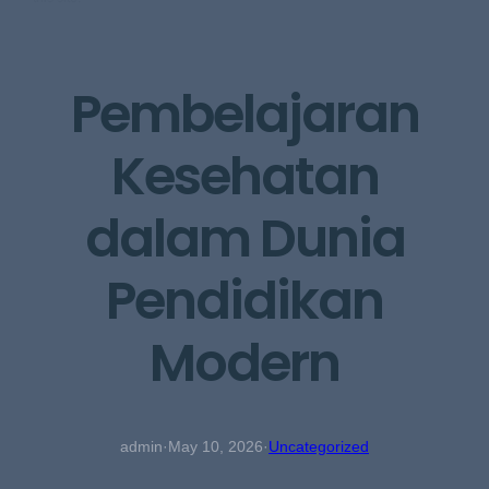
Skip
to
content
Pembelajaran
Kesehatan
dalam Dunia
Pendidikan
Modern
admin
·
May 10, 2026
·
Uncategorized