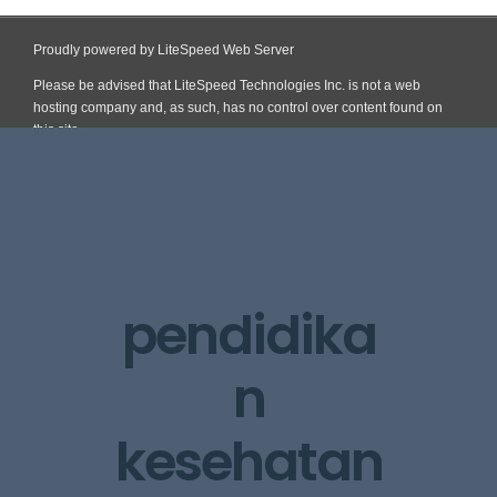
Proudly powered by LiteSpeed Web Server
Please be advised that LiteSpeed Technologies Inc. is not a web
hosting company and, as such, has no control over content found on
this site.
Skip
to
content
pendidika
n
kesehatan