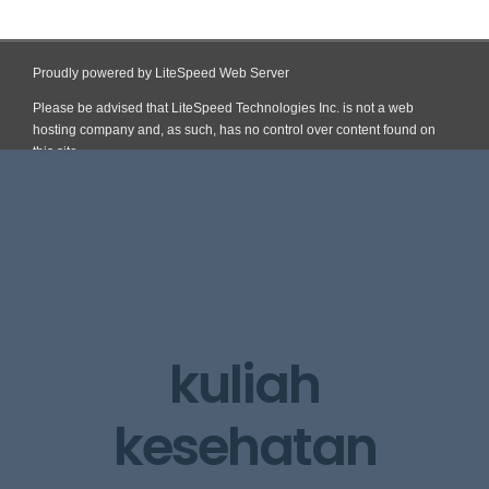
Proudly powered by LiteSpeed Web Server
Please be advised that LiteSpeed Technologies Inc. is not a web
hosting company and, as such, has no control over content found on
this site.
Skip
to
content
kuliah
kesehatan