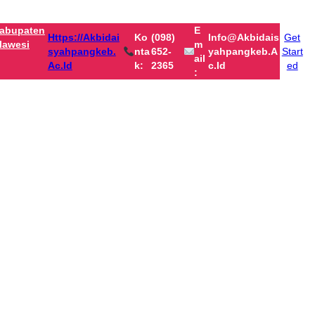
abupaten
E
Https://akbidai
Ko
(098)
Info@akbidais
Get
lawesi
M
Syahpangkeb.
Nta
652-
Yahpangkeb.a
Start
Ail
Ac.id
K:
2365
C.id
ed
: