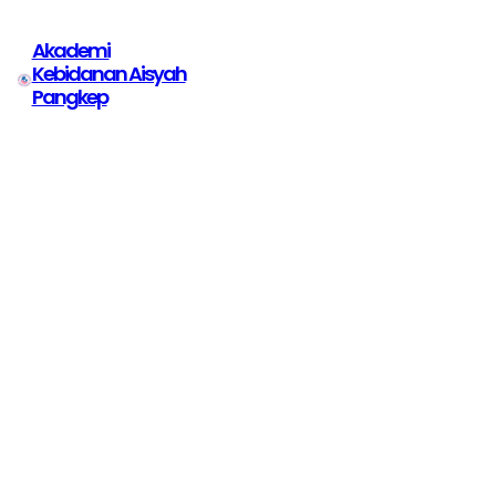
Akademi
Kebidanan Aisyah
Pangkep