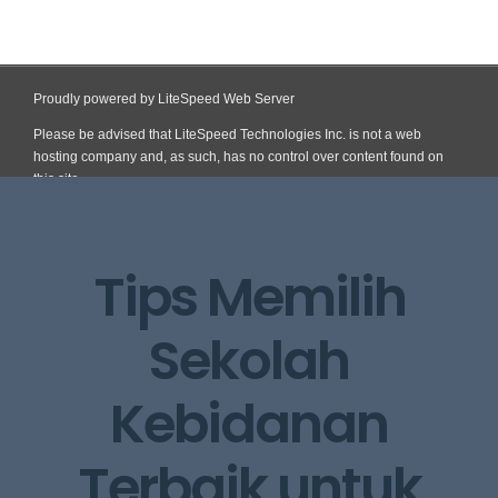
Proudly powered by LiteSpeed Web Server
Please be advised that LiteSpeed Technologies Inc. is not a web
hosting company and, as such, has no control over content found on
this site.
Skip
to
content
Tips Memilih
Sekolah
Kebidanan
Terbaik untuk