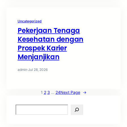
Uncategorized
Pekerjaan Tenaga
Kesehatan dengan
Prospek Karier
Menjanjikan
admin
·
Jul 28, 2026
1
2
3
…
24
Next Page
→
S
e
a
r