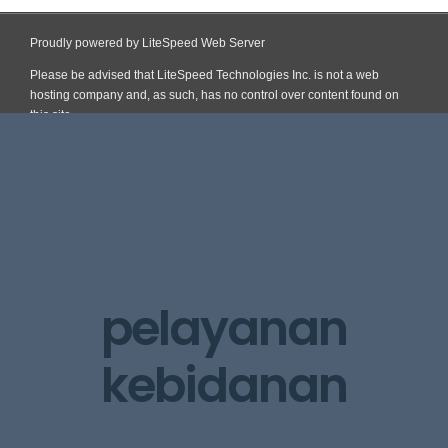
Proudly powered by LiteSpeed Web Server
Please be advised that LiteSpeed Technologies Inc. is not a web
hosting company and, as such, has no control over content found on
this site.
Skip
to
content
pelayanan
kebidanan