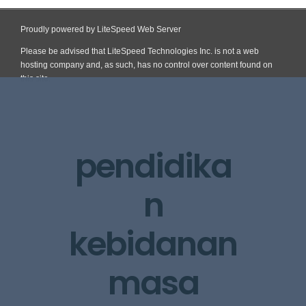
Proudly powered by LiteSpeed Web Server
Please be advised that LiteSpeed Technologies Inc. is not a web
hosting company and, as such, has no control over content found on
this site.
Skip
to
content
pendidika
n
kebidanan
masa